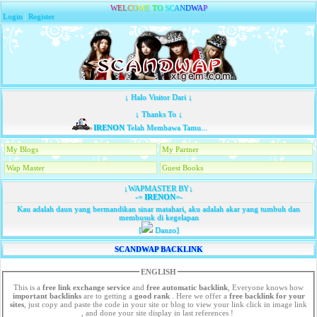
W
E
L
C
O
M
E
T
O
S
C
A
N
D
W
A
P
Login
|
Register
↓ Halo Visitor Dari ↓
↓ Thanks To ↓
IRENON
Telah Membawa Tamu...
My Blogs
My Partner
Wap Master
Guest Books
↓WAPMASTER BY↓
-=
IRENON
=-
Kau adalah daun yang bermandikan sinar matahari, aku adalah akar yang tumbuh dan
membusuk di kegelapan
[
Danzo]
SCANDWAP BACKLINK
ENGLISH
This is a
free link exchange service
and
free automatic backlink
, Everyone knows how
important backlinks
are to getting a
good rank
. Here we offer a
free
backlink for your
sites
, just copy and paste the code in your site or blog to view your link click in image link
, and done your site display in last references !