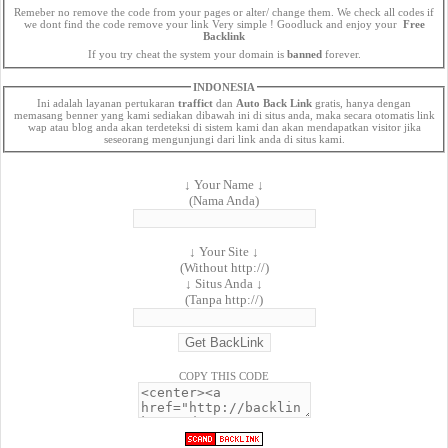
Remeber no remove the code from your pages or alter/ change them. We check all codes if
we dont find the code remove your link Very simple ! Goodluck and enjoy your
Free
Backlink
If you try cheat the system your domain is
banned
forever.
INDONESIA
Ini adalah layanan pertukaran
traffict
dan
Auto Back Link
gratis, hanya dengan
memasang benner yang kami sediakan dibawah ini di situs anda, maka secara otomatis link
wap atau blog anda akan terdeteksi di sistem kami dan akan mendapatkan visitor jika
seseorang mengunjungi dari link anda di situs kami.
↓ Your Name ↓
(Nama Anda)
↓ Your Site ↓
(Without http://)
↓ Situs Anda ↓
(Tanpa http://)
COPY THIS CODE