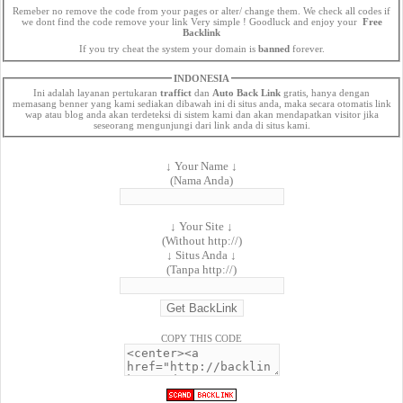
Remeber no remove the code from your pages or alter/ change them. We check all codes if
we dont find the code remove your link Very simple ! Goodluck and enjoy your
Free
Backlink
If you try cheat the system your domain is
banned
forever.
INDONESIA
Ini adalah layanan pertukaran
traffict
dan
Auto Back Link
gratis, hanya dengan
memasang benner yang kami sediakan dibawah ini di situs anda, maka secara otomatis link
wap atau blog anda akan terdeteksi di sistem kami dan akan mendapatkan visitor jika
seseorang mengunjungi dari link anda di situs kami.
↓ Your Name ↓
(Nama Anda)
↓ Your Site ↓
(Without http://)
↓ Situs Anda ↓
(Tanpa http://)
COPY THIS CODE