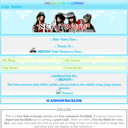
W
E
L
C
O
M
E
T
O
S
C
A
N
D
W
A
P
Login
|
Register
↓ Halo Visitor Dari ↓
↓ Thanks To ↓
IRENON
Telah Membawa Tamu...
My Blogs
My Partner
Wap Master
Guest Books
↓WAPMASTER BY↓
-=
IRENON
=-
Aku harus percaya pada diriku sendiri, percaya bahwa aku adalah orang yang mereka
percaya
[
Naruto]
SCANDWAP BACKLINK
ENGLISH
This is a
free link exchange service
and
free automatic backlink
, Everyone knows how
important backlinks
are to getting a
good rank
. Here we offer a
free
backlink for your
sites
, just copy and paste the code in your site or blog to view your link click in image link
, and done your site display in last references !