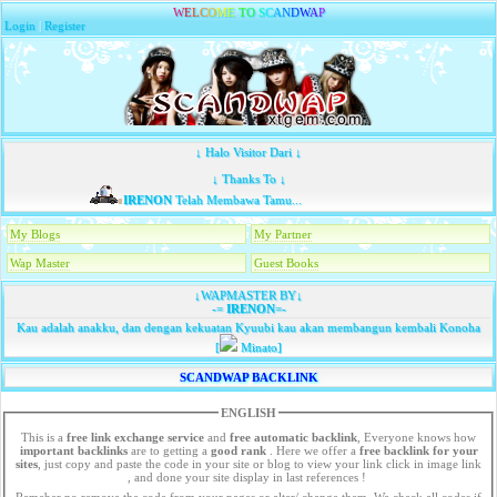
W
E
L
C
O
M
E
T
O
S
C
A
N
D
W
A
P
Login
|
Register
↓ Halo Visitor Dari ↓
↓ Thanks To ↓
IRENON
Telah Membawa Tamu...
My Blogs
My Partner
Wap Master
Guest Books
↓WAPMASTER BY↓
-=
IRENON
=-
Kau adalah anakku, dan dengan kekuatan Kyuubi kau akan membangun kembali Konoha
[
Minato]
SCANDWAP BACKLINK
ENGLISH
This is a
free link exchange service
and
free automatic backlink
, Everyone knows how
important backlinks
are to getting a
good rank
. Here we offer a
free
backlink for your
sites
, just copy and paste the code in your site or blog to view your link click in image link
, and done your site display in last references !
Remeber no remove the code from your pages or alter/ change them. We check all codes if