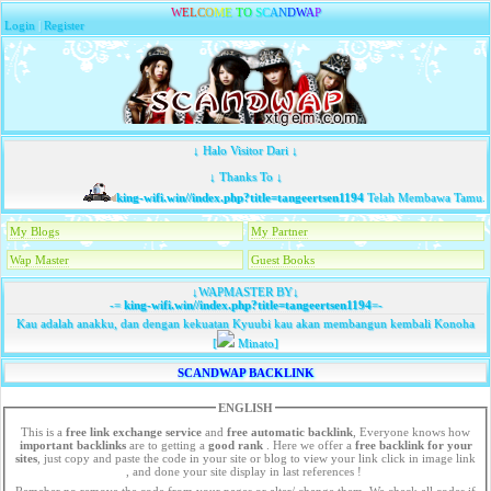
W
E
L
C
O
M
E
T
O
S
C
A
N
D
W
A
P
Login
|
Register
↓ Halo Visitor Dari ↓
↓ Thanks To ↓
king-wifi.win//index.php?title=tangeertsen1194
Telah Membawa Tamu...
My Blogs
My Partner
Wap Master
Guest Books
↓WAPMASTER BY↓
-=
king-wifi.win//index.php?title=tangeertsen1194
=-
Kau adalah anakku, dan dengan kekuatan Kyuubi kau akan membangun kembali Konoha
[
Minato]
SCANDWAP BACKLINK
ENGLISH
This is a
free link exchange service
and
free automatic backlink
, Everyone knows how
important backlinks
are to getting a
good rank
. Here we offer a
free
backlink for your
sites
, just copy and paste the code in your site or blog to view your link click in image link
, and done your site display in last references !
Remeber no remove the code from your pages or alter/ change them. We check all codes if