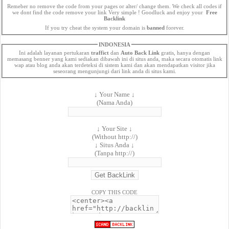
Remeber no remove the code from your pages or alter/ change them. We check all codes if
we dont find the code remove your link Very simple ! Goodluck and enjoy your
Free
Backlink
If you try cheat the system your domain is
banned
forever.
INDONESIA
Ini adalah layanan pertukaran
traffict
dan
Auto Back Link
gratis, hanya dengan
memasang benner yang kami sediakan dibawah ini di situs anda, maka secara otomatis link
wap atau blog anda akan terdeteksi di sistem kami dan akan mendapatkan visitor jika
seseorang mengunjungi dari link anda di situs kami.
↓ Your Name ↓
(Nama Anda)
↓ Your Site ↓
(Without http://)
↓ Situs Anda ↓
(Tanpa http://)
COPY THIS CODE