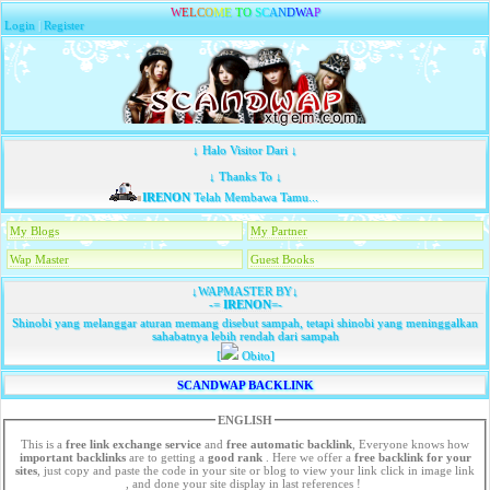
W
E
L
C
O
M
E
T
O
S
C
A
N
D
W
A
P
Login
|
Register
↓ Halo Visitor Dari ↓
↓ Thanks To ↓
IRENON
Telah Membawa Tamu...
My Blogs
My Partner
Wap Master
Guest Books
↓WAPMASTER BY↓
-=
IRENON
=-
Shinobi yang melanggar aturan memang disebut sampah, tetapi shinobi yang meninggalkan
sahabatnya lebih rendah dari sampah
[
Obito]
SCANDWAP BACKLINK
ENGLISH
This is a
free link exchange service
and
free automatic backlink
, Everyone knows how
important backlinks
are to getting a
good rank
. Here we offer a
free
backlink for your
sites
, just copy and paste the code in your site or blog to view your link click in image link
, and done your site display in last references !