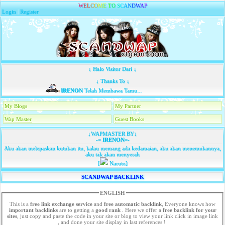
W
E
L
C
O
M
E
T
O
S
C
A
N
D
W
A
P
Login
|
Register
↓ Halo Visitor Dari ↓
↓ Thanks To ↓
IRENON
Telah Membawa Tamu...
My Blogs
My Partner
Wap Master
Guest Books
↓WAPMASTER BY↓
-=
IRENON
=-
Aku akan melepaskan kutukan itu, kalau memang ada kedamaian, aku akan menemukannya,
aku tak akan menyerah
[
Naruto]
SCANDWAP BACKLINK
ENGLISH
This is a
free link exchange service
and
free automatic backlink
, Everyone knows how
important backlinks
are to getting a
good rank
. Here we offer a
free
backlink for your
sites
, just copy and paste the code in your site or blog to view your link click in image link
, and done your site display in last references !