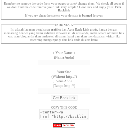
Remeber no remove the code from your pages or alter/ change them. We check all codes if
we dont find the code remove your link Very simple ! Goodluck and enjoy your
Free
Backlink
If you try cheat the system your domain is
banned
forever.
INDONESIA
Ini adalah layanan pertukaran
traffict
dan
Auto Back Link
gratis, hanya dengan
memasang benner yang kami sediakan dibawah ini di situs anda, maka secara otomatis link
wap atau blog anda akan terdeteksi di sistem kami dan akan mendapatkan visitor jika
seseorang mengunjungi dari link anda di situs kami.
↓ Your Name ↓
(Nama Anda)
↓ Your Site ↓
(Without http://)
↓ Situs Anda ↓
(Tanpa http://)
COPY THIS CODE