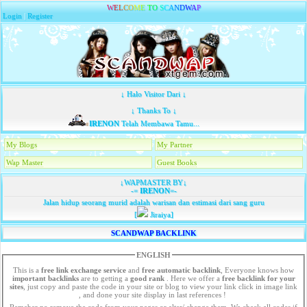
W
E
L
C
O
M
E
T
O
S
C
A
N
D
W
A
P
Login
|
Register
↓ Halo Visitor Dari ↓
↓ Thanks To ↓
IRENON
Telah Membawa Tamu...
My Blogs
My Partner
Wap Master
Guest Books
↓WAPMASTER BY↓
-=
IRENON
=-
Jalan hidup seorang murid adalah warisan dan estimasi dari sang guru
[
Jiraiya]
SCANDWAP BACKLINK
ENGLISH
This is a
free link exchange service
and
free automatic backlink
, Everyone knows how
important backlinks
are to getting a
good rank
. Here we offer a
free
backlink for your
sites
, just copy and paste the code in your site or blog to view your link click in image link
, and done your site display in last references !
Remeber no remove the code from your pages or alter/ change them. We check all codes if