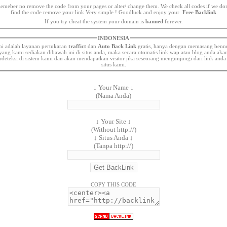
emeber no remove the code from your pages or alter/ change them. We check all codes if we dont
find the code remove your link Very simple ! Goodluck and enjoy your
Free Backlink
If you try cheat the system your domain is
banned
forever.
INDONESIA
ni adalah layanan pertukaran
traffict
dan
Auto Back Link
gratis, hanya dengan memasang benn
yang kami sediakan dibawah ini di situs anda, maka secara otomatis link wap atau blog anda aka
rdeteksi di sistem kami dan akan mendapatkan visitor jika seseorang mengunjungi dari link anda
situs kami.
↓ Your Name ↓
(Nama Anda)
↓ Your Site ↓
(Without http://)
↓ Situs Anda ↓
(Tanpa http://)
COPY THIS CODE