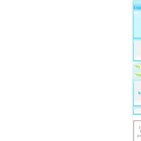
Logi
My 
Wap
K
T
paste the code in 