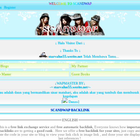
W
E
L
C
O
M
E
T
O
S
C
A
N
D
W
A
P
n
|
Register
↓ Halo Visitor Dari ↓
↓ Thanks To ↓
starvalue55.werite.net
Telah Membawa Tamu...
Blogs
My Partner
 Master
Guest Books
↓WAPMASTER BY↓
-=
starvalue55.werite.net
=-
au adalah daun yang bermandikan sinar matahari, aku adalah akar yang tumbuh dan membusuk 
kegelapan
[
Danzo]
SCANDWAP BACKLINK
ENGLISH
his is a
free link exchange service
and
free automatic backlink
, Everyone knows how
importa
backlinks
are to getting a
good rank
. Here we offer a
free
backlink for your sites
, just copy an
your site or blog to view your link click in image link , and done your site display in
last references !